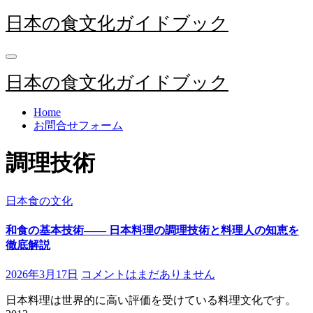
内
日本の食文化ガイドブック
容
を
ス
キ
日本の食文化ガイドブック
ッ
プ
Home
お問合せフォーム
調理技術
日本食の文化
和食の基本技術―― 日本料理の調理技術と料理人の知恵を
徹底解説
2026年3月17日
コメントはまだありません
日本料理は世界的に高い評価を受けている料理文化です。