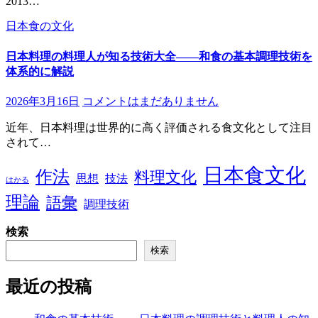
2013…
日本食の文化
日本料理の料理人が知る技術大全――和食の基本調理技術を
体系的に解説
2026年3月16日
コメントはまだありません
近年、日本料理は世界的に高く評価される食文化として注目
されて…
日本食文化
作法
料理文化
思想
技法
はかる
理論
語彙
調理技術
検索
検索
最近の投稿