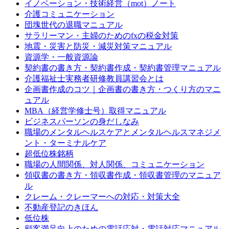
イノベーション・技術経営（mot）ノート
介護コミュニケーション
団塊世代の退職マニュアル
サラリーマン・主婦のためのfxの税金対策
地震・災害と防災・減災対策マニュアル
資源学・一般資源論
契約書の書き方・契約書作成・契約書管理マニュアル
介護福祉士実務者研修教員講習会とは
企画書作成のコツ｜企画書の書き方・つくり方のマニ
ュアル
MBA（経営学修士号）取得マニュアル
ビジネスパーソンの身だしなみ
職場のメンタルヘルスケアとメンタルヘルスマネジメ
ント・ターミナルケア
超低位株銘柄
職場の人間関係、対人関係、コミュニケーション
領収書の書き方・領収書作成・領収書管理のマニュア
ル
クレーム・クレーマーへの対応・対策大全
不動産登記のきほん
低位株
顧客満足向上のための電話応対・電話対応マニュアル