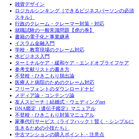
雑貨デザイン
ロジカルシンキング［できるビジネスパーソンの必須
スキル］
行政のクレーム・クレーマー対策・対応
就職試験の一般常識問題【虎の巻】
書籍の電子化と事業継承
イスラム金融入門
学校・教育現場のクレーム対応
水ビジネス入門
ターミナルケア・緩和ケア・エンドオブライフケア
参考文献リストの書き方
不登校・ひきこもり脱出論
医療人と病院のためのクレーム対応
フリーフォントのダウンロードナビ
メディア論・コンテンツ論
友人スピーチ｜結婚式・ウェディングnet
DNA鑑定（遺伝子鑑定）マニュアル
不登校・ひきこもり対策マニュアル
家事代行サービス（ライフハック！賢く・シンプルに
生きるための小技たち）
中古マンションの購入ポイント・注意点