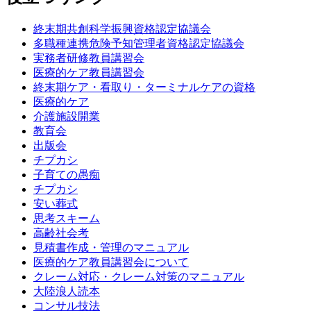
終末期共創科学振興資格認定協議会
多職種連携危険予知管理者資格認定協議会
実務者研修教員講習会
医療的ケア教員講習会
終末期ケア・看取り・ターミナルケアの資格
医療的ケア
介護施設開業
教育会
出版会
チプカシ
子育ての愚痴
チプカシ
安い葬式
思考スキーム
高齢社会考
見積書作成・管理のマニュアル
医療的ケア教員講習会について
クレーム対応・クレーム対策のマニュアル
大陸浪人読本
コンサル技法