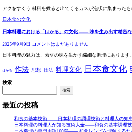
アクをすくう 材料を煮ると出てくるカスが泡状に集まったも
日本食の文化
日本料理における「はかる」の文化 ―― 味を生み出す精密
2025年9月9日
コメントはまだありません
日本料理の魅力は、素材の味を生かす繊細な調理にあります
日本食文化
作法
料理文化
思想
技法
はかる
検索
検索
最近の投稿
和食の基本技術―― 日本料理の調理技術と料理人の知
日本料理の料理人が知る技術大全――和食の基本調理技
日本料理の専門用語100選―― 和食レシピを理解する