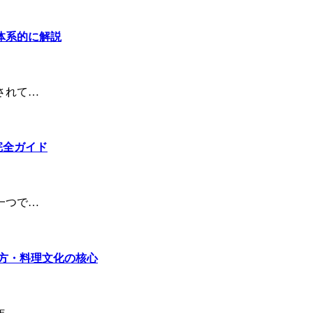
体系的に解説
されて…
完全ガイド
一つで…
方・料理文化の核心