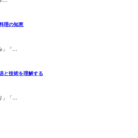
年…
料理の知恵
み」「…
語と技術を理解する
り」「…