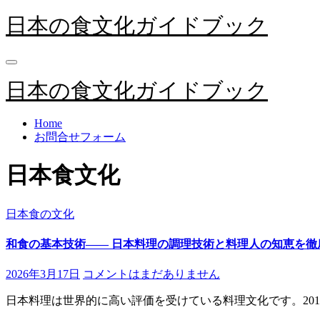
内
日本の食文化ガイドブック
容
を
ス
キ
日本の食文化ガイドブック
ッ
プ
Home
お問合せフォーム
日本食文化
日本食の文化
和食の基本技術―― 日本料理の調理技術と料理人の知恵を徹
2026年3月17日
コメントはまだありません
日本料理は世界的に高い評価を受けている料理文化です。201