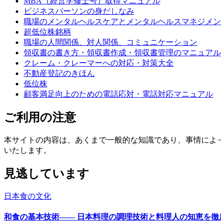
MBA（経営学修士号）取得マニュアル
ビジネスパーソンの身だしなみ
職場のメンタルヘルスケアとメンタルヘルスマネジメン
超低位株銘柄
職場の人間関係、対人関係、コミュニケーション
領収書の書き方・領収書作成・領収書管理のマニュアル
クレーム・クレーマーへの対応・対策大全
不動産登記のきほん
低位株
顧客満足向上のための電話応対・電話対応マニュアル
ご利用の注意
本サイトの内容は、あくまで一般的な知識であり、事情によ
いたします。
見逃しています
日本食の文化
和食の基本技術―― 日本料理の調理技術と料理人の知恵を徹