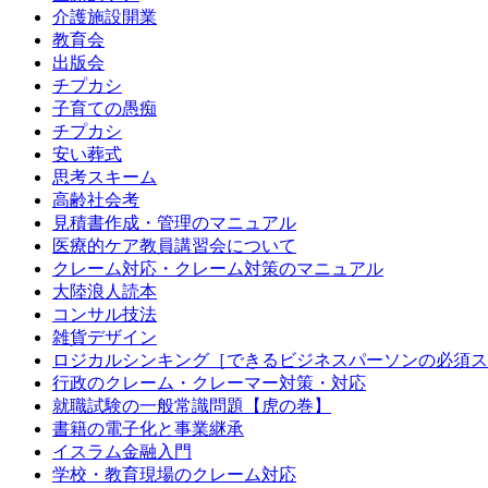
介護施設開業
教育会
出版会
チプカシ
子育ての愚痴
チプカシ
安い葬式
思考スキーム
高齢社会考
見積書作成・管理のマニュアル
医療的ケア教員講習会について
クレーム対応・クレーム対策のマニュアル
大陸浪人読本
コンサル技法
雑貨デザイン
ロジカルシンキング［できるビジネスパーソンの必須ス
行政のクレーム・クレーマー対策・対応
就職試験の一般常識問題【虎の巻】
書籍の電子化と事業継承
イスラム金融入門
学校・教育現場のクレーム対応