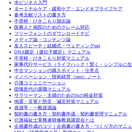
水ビジネス入門
ターミナルケア・緩和ケア・エンドオブライフケア
参考文献リストの書き方
不登校・ひきこもり脱出論
医療人と病院のためのクレーム対応
フリーフォントのダウンロードナビ
メディア論・コンテンツ論
友人スピーチ｜結婚式・ウェディングnet
DNA鑑定（遺伝子鑑定）マニュアル
不登校・ひきこもり対策マニュアル
家事代行サービス（ライフハック！賢く・シンプルに生
中古マンションの購入ポイント・注意点
イノベーション・技術経営（mot）ノート
介護コミュニケーション
団塊世代の退職マニュアル
サラリーマン・主婦のためのfxの税金対策
地震・災害と防災・減災対策マニュアル
資源学・一般資源論
契約書の書き方・契約書作成・契約書管理マニュアル
介護福祉士実務者研修教員講習会とは
企画書作成のコツ｜企画書の書き方・つくり方のマニュ