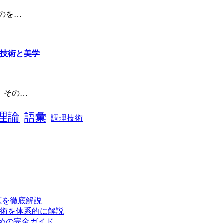
のを…
な技術と美学
。その…
理論
語彙
調理技術
恵を徹底解説
術を体系的に解説
ための完全ガイド