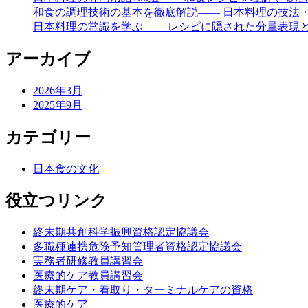
和食の調理技術の基本を徹底解説―― 日本料理の技法
日本料理の常識を学ぶ―― レシピに隠された分量表現
アーカイブ
2026年3月
2025年9月
カテゴリー
日本食の文化
役立つリンク
終末期共創科学振興資格認定協議会
多職種連携危険予知管理者資格認定協議会
実務者研修教員講習会
医療的ケア教員講習会
終末期ケア・看取り・ターミナルケアの資格
医療的ケア