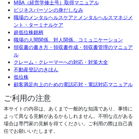
MBA（経営学修士号）取得マニュアル
ビジネスパーソンの身だしなみ
職場のメンタルヘルスケアとメンタルヘルスマネジメ
ント・ターミナルケア
超低位株銘柄
職場の人間関係、対人関係、コミュニケーション
領収書の書き方・領収書作成・領収書管理のマニュア
ル
クレーム・クレーマーへの対応・対策大全
不動産登記のきほん
低位株
顧客満足向上のための電話応対・電話対応マニュアル
ご利用の注意
本サイトの内容は、あくまで一般的な知識であり、事情に
よって異なる見解があるかもしれません。不明な点がある
場合は専門家の見解を得てください。ご利用の際は自己責
任でお願いいたします。