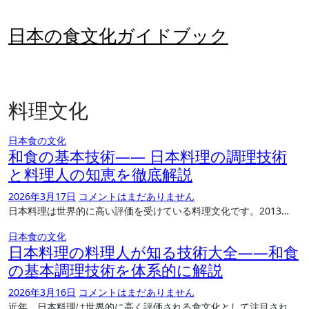
内
容
日本の食文化ガイドブック
を
ス
キ
ッ
料理文化
プ
日本食の文化
和食の基本技術―― 日本料理の調理技術
と料理人の知恵を徹底解説
2026年3月17日
コメントはまだありません
日本料理は世界的に高い評価を受けている料理文化です。2013…
日本食の文化
日本料理の料理人が知る技術大全――和食
の基本調理技術を体系的に解説
2026年3月16日
コメントはまだありません
近年、日本料理は世界的に高く評価される食文化として注目され