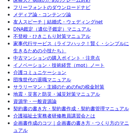
医療人と病院のためのクレーム対応
フリーフォントのダウンロードナビ
メディア論・コンテンツ論
友人スピーチ｜結婚式・ウェディングnet
DNA鑑定（遺伝子鑑定）マニュアル
不登校・ひきこもり対策マニュアル
家事代行サービス（ライフハック！賢く・シンプルに
生きるための小技たち）
中古マンションの購入ポイント・注意点
イノベーション・技術経営（mot）ノート
介護コミュニケーション
団塊世代の退職マニュアル
サラリーマン・主婦のためのfxの税金対策
地震・災害と防災・減災対策マニュアル
資源学・一般資源論
契約書の書き方・契約書作成・契約書管理マニュアル
介護福祉士実務者研修教員講習会とは
企画書作成のコツ｜企画書の書き方・つくり方のマニ
ュアル