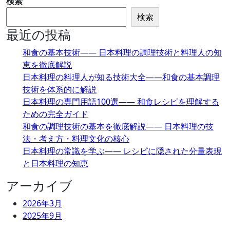
検索
検索
最近の投稿
和食の基本技術―― 日本料理の調理技術と料理人の知
恵を徹底解説
日本料理の料理人が知る技術大全――和食の基本調理
技術を体系的に解説
日本料理の専門用語100選―― 和食レシピを理解する
ための完全ガイド
和食の調理技術の基本を徹底解説―― 日本料理の技
法・考え方・料理文化の核心
日本料理の常識を学ぶ―― レシピに隠された分量表現
と日本料理の知恵
アーカイブ
2026年3月
2025年9月