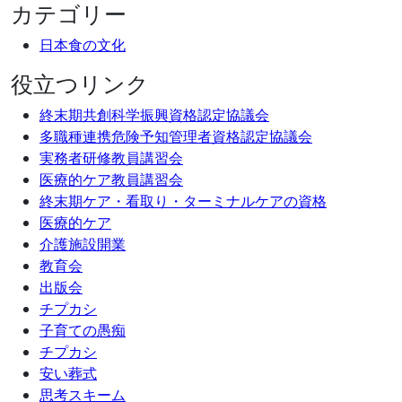
カテゴリー
日本食の文化
役立つリンク
終末期共創科学振興資格認定協議会
多職種連携危険予知管理者資格認定協議会
実務者研修教員講習会
医療的ケア教員講習会
終末期ケア・看取り・ターミナルケアの資格
医療的ケア
介護施設開業
教育会
出版会
チプカシ
子育ての愚痴
チプカシ
安い葬式
思考スキーム