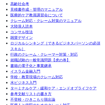
高齢社会考
見積書作成・管理のマニュアル
医療的ケア教員講習会について
クレーム対応・クレーム対策のマニュアル
大陸浪人読本
コンサル技法
雑貨デザイン
ロジカルシンキング［できるビジネスパーソンの必須
スキル］
行政のクレーム・クレーマー対策・対応
就職試験の一般常識問題【虎の巻】
書籍の電子化と事業継承
イスラム金融入門
学校・教育現場のクレーム対応
水ビジネス入門
ターミナルケア・緩和ケア・エンドオブライフケア
参考文献リストの書き方
不登校・ひきこもり脱出論