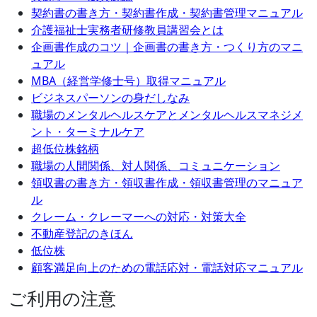
契約書の書き方・契約書作成・契約書管理マニュアル
介護福祉士実務者研修教員講習会とは
企画書作成のコツ｜企画書の書き方・つくり方のマニ
ュアル
MBA（経営学修士号）取得マニュアル
ビジネスパーソンの身だしなみ
職場のメンタルヘルスケアとメンタルヘルスマネジメ
ント・ターミナルケア
超低位株銘柄
職場の人間関係、対人関係、コミュニケーション
領収書の書き方・領収書作成・領収書管理のマニュア
ル
クレーム・クレーマーへの対応・対策大全
不動産登記のきほん
低位株
顧客満足向上のための電話応対・電話対応マニュアル
ご利用の注意