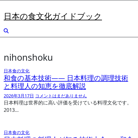
内
容
日本の食文化ガイドブック
を
ス
キ
ッ
プ
nihonshoku
日本食の文化
和食の基本技術―― 日本料理の調理技術
と料理人の知恵を徹底解説
2026年3月17日
コメントはまだありません
日本料理は世界的に高い評価を受けている料理文化です。
2013…
日本食の文化