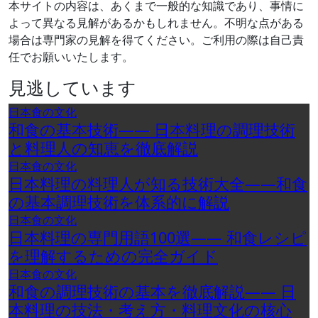
本サイトの内容は、あくまで一般的な知識であり、事情に
よって異なる見解があるかもしれません。不明な点がある
場合は専門家の見解を得てください。ご利用の際は自己責
任でお願いいたします。
見逃しています
日本食の文化
和食の基本技術―― 日本料理の調理技術
と料理人の知恵を徹底解説
日本食の文化
日本料理の料理人が知る技術大全――和食
の基本調理技術を体系的に解説
日本食の文化
日本料理の専門用語100選―― 和食レシピ
を理解するための完全ガイド
日本食の文化
和食の調理技術の基本を徹底解説―― 日
本料理の技法・考え方・料理文化の核心