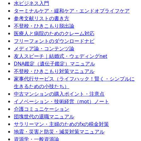
水ビジネス入門
ターミナルケア・緩和ケア・エンドオブライフケア
参考文献リストの書き方
不登校・ひきこもり脱出論
医療人と病院のためのクレーム対応
フリーフォントのダウンロードナビ
メディア論・コンテンツ論
友人スピーチ｜結婚式・ウェディングnet
DNA鑑定（遺伝子鑑定）マニュアル
不登校・ひきこもり対策マニュアル
家事代行サービス（ライフハック！賢く・シンプルに
生きるための小技たち）
中古マンションの購入ポイント・注意点
イノベーション・技術経営（mot）ノート
介護コミュニケーション
団塊世代の退職マニュアル
サラリーマン・主婦のためのfxの税金対策
地震・災害と防災・減災対策マニュアル
資源学・一般資源論