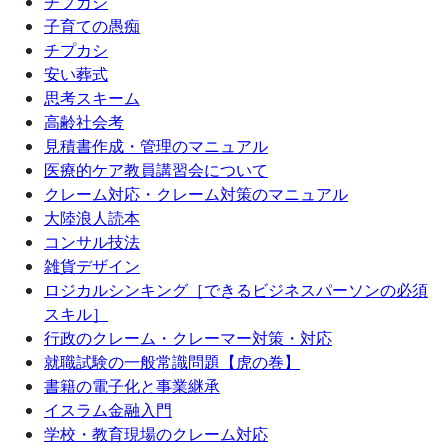
チプカシ
子育ての愚痴
チプカシ
安い葬式
思考スキーム
高齢社会考
見積書作成・管理のマニュアル
医療的ケア教員講習会について
クレーム対応・クレーム対策のマニュアル
大陸浪人読本
コンサル技法
雑貨デザイン
ロジカルシンキング［できるビジネスパーソンの必須
スキル］
行政のクレーム・クレーマー対策・対応
就職試験の一般常識問題【虎の巻】
書籍の電子化と事業継承
イスラム金融入門
学校・教育現場のクレーム対応