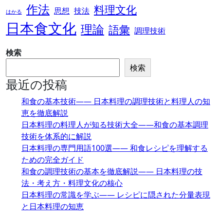
作法
料理文化
思想
技法
はかる
日本食文化
理論
語彙
調理技術
検索
検索
最近の投稿
和食の基本技術―― 日本料理の調理技術と料理人の知
恵を徹底解説
日本料理の料理人が知る技術大全――和食の基本調理
技術を体系的に解説
日本料理の専門用語100選―― 和食レシピを理解する
ための完全ガイド
和食の調理技術の基本を徹底解説―― 日本料理の技
法・考え方・料理文化の核心
日本料理の常識を学ぶ―― レシピに隠された分量表現
と日本料理の知恵