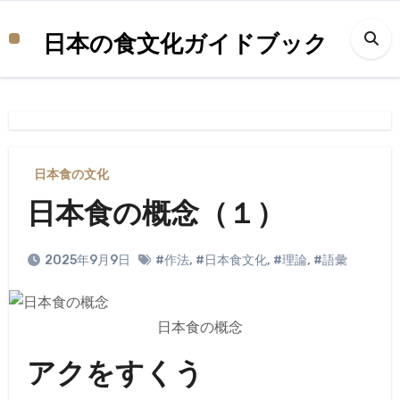
内
容
日本の食文化ガイドブック
を
ス
キ
ッ
プ
日本食の文化
日本食の概念（１）
2025年9月9日
#作法
,
#日本食文化
,
#理論
,
#語彙
日本食の概念
アクをすくう