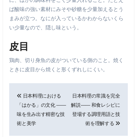
ば酸味の強い素材にみそや砂糖を少量加えるとう
まみが立つ。なにが入っているかわからないくら
い少量なので、隠し味という。
皮目
鶏肉、切り身魚の皮がついている側のこと。焼く
ときに皮目から焼くと形くずれしにくい。
投
日本料理における
日本料理の常識を完全
稿
「はかる」の文化 ――
解説―― 和食レシピに
ナ
味を生み出す精密な技
登場する調理用語と技
術と美学
術を理解する
ビ