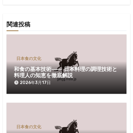
ゲ
ー
シ
関連投稿
ョ
ン
日本食の文化
和食の基本技術―― 日本料理の調理技術と
料理人の知恵を徹底解説
2026年3月17日
日本食の文化