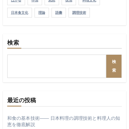
はかる
作法
思想
技法
料理文化
日本食文化
理論
語彙
調理技術
検索
検
索
最近の投稿
和食の基本技術―― 日本料理の調理技術と料理人の知
恵を徹底解説